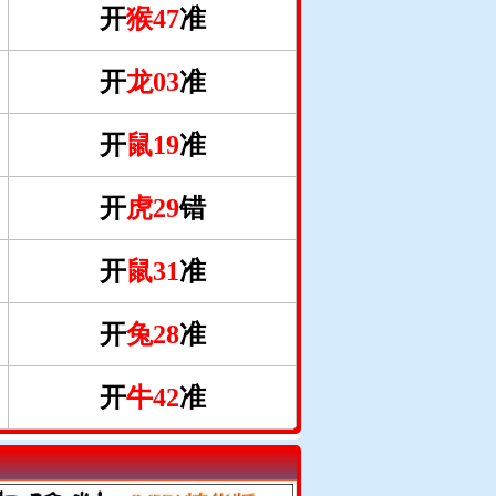
开
猴47
准
开
龙03
准
开
鼠19
准
开
虎29
错
开
鼠31
准
开
兔28
准
开
牛42
准