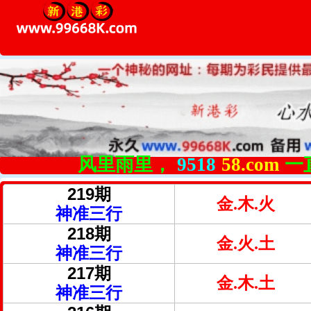
风里雨里，
9518
58.com
一
219期
金.木.火
神准三行
218期
金.火.土
神准三行
217期
金.木.土
神准三行